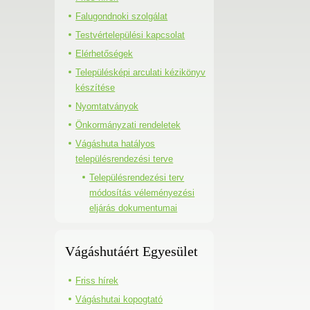
Falugondnoki szolgálat
Testvértelepülési kapcsolat
Elérhetőségek
Településképi arculati kézikönyv
készítése
Nyomtatványok
Önkormányzati rendeletek
Vágáshuta hatályos
településrendezési terve
Településrendezési terv
módosítás véleményezési
eljárás dokumentumai
Vágáshutáért Egyesület
Friss hírek
Vágáshutai kopogtató