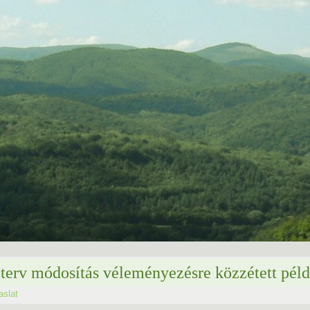
 terv módosítás véleményezésre közzétett pél
aslat