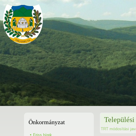
Települési
Önkormányzat
TRT módosítási jav
Friss hírek