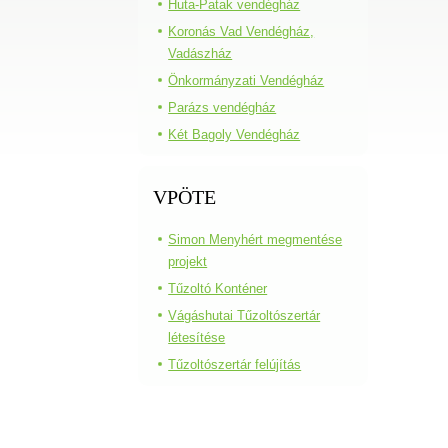
Huta-Patak vendégház
Koronás Vad Vendégház,
Vadászház
Önkormányzati Vendégház
Parázs vendégház
Két Bagoly Vendégház
VPÖTE
Simon Menyhért megmentése
projekt
Tűzoltó Konténer
Vágáshutai Tűzoltószertár
létesítése
Tűzoltószertár felújítás