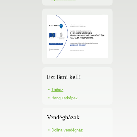
Ezt látni kell!
Tájház
Hangulatképek
Vendégházak
Dolina vendégház