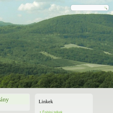
dány
Linkek
Építési telkek