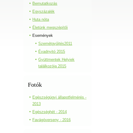
Bemutatkozás
Egyszázalék
Huta nóta
Életünk megszépítői
Események
Szemétgyűjtés2011
Évadnyitó 2015
Gyüttmentek Helyiek
találkozója 2015
Fotók
Egészségügyi állapotfelmérés -
2013
Egészséghét - 2014
Favágóverseny - 2016