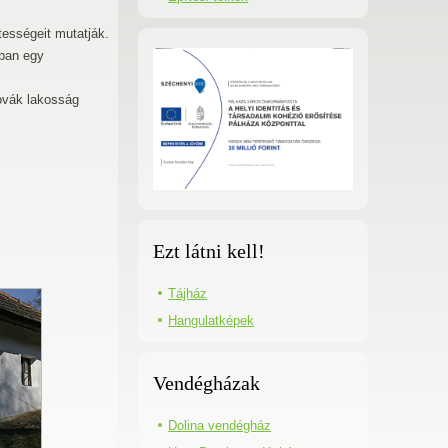
etességeit mutatják.
rban egy
lovák lakosság
Ezt látni kell!
Tájház
Hangulatképek
Vendégházak
Dolina vendégház