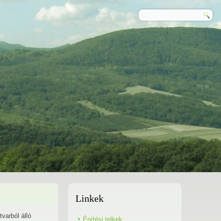
Linkek
varból álló
Építési telkek