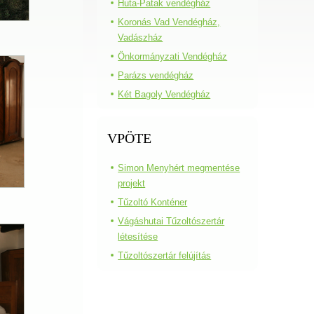
Huta-Patak vendégház
Koronás Vad Vendégház,
Vadászház
Önkormányzati Vendégház
Parázs vendégház
Két Bagoly Vendégház
VPÖTE
Simon Menyhért megmentése
projekt
Tűzoltó Konténer
Vágáshutai Tűzoltószertár
létesítése
Tűzoltószertár felújítás