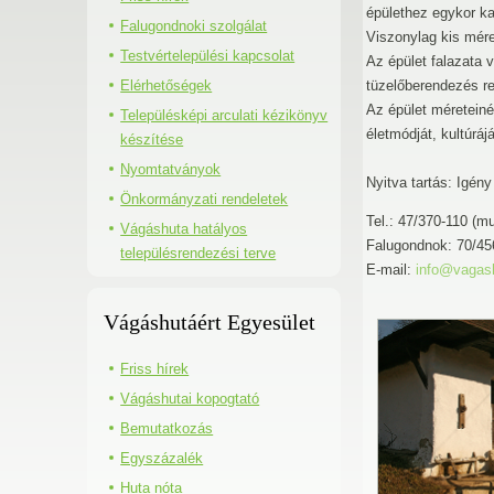
épülethez egykor ka
Falugondnoki szolgálat
Viszonylag kis mére
Testvértelepülési kapcsolat
Az épület falazata 
Elérhetőségek
tüzelőberendezés re
Az épület méreteiné
Településképi arculati kézikönyv
életmódját, kultúrá
készítése
Nyomtatványok
Nyitva tartás: Igény
Önkormányzati rendeletek
Tel.: 47/370-110 (m
Vágáshuta hatályos
Falugondnok: 70/45
településrendezési terve
E-mail:
info@vagas
Vágáshutáért Egyesület
Friss hírek
Vágáshutai kopogtató
Bemutatkozás
Egyszázalék
Huta nóta