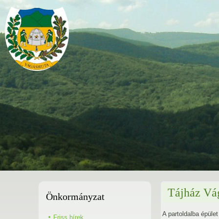
Tájház Vá
Önkormányzat
A partoldalba épület
Friss hírek