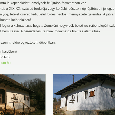
mra is kapcsolódott, amelynek felújítása folyamatban van.
tei, a XIX-XX. század fordulója vagy korábbi időszak népi építészeti jellegz
vályog, tetejét cserép fedi, belül földes padlós, mennyezete gerendás. A pitva
konstrukció található.
l fogva alkalmas arra, hogy a Zempléni-hegyvidék belső részeibe települt sz
ját bemutassa. A berendezési tárgyak folyamatos bővítés alatt állnak.
 szerint, előre egyeztetett időpontban.
unkaidőben)
6-5676
huta.hu