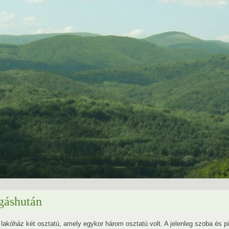
gáshután
 lakóház két osztatú, amely egykor három osztatú volt. A jelenleg szoba és pit