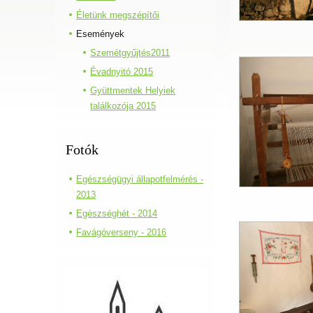
Életünk megszépítői
Események
Szemétgyűjtés2011
Évadnyitó 2015
Gyüttmentek Helyiek
találkozója 2015
Fotók
Egészségügyi állapotfelmérés -
2013
Egészséghét - 2014
Favágóverseny - 2016