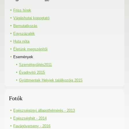
Friss hírek
Vágáshutai kopogtató
Bemutatkozás
Egyszázalék
Huta nóta
Életünk megszépítői
Események
Szemétgyűjtés2011
Évadnyitó 2015
Gyüttmentek Helyiek találkozója 2015
Fotók
Egészségügyi állapotfelmérés - 2013
Egészséghét - 2014
Favágóverseny - 2016