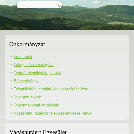
Önkormányzat
Friss hírek
Falugondnoki szolgálat
Testvértelepülési kapcsolat
Elérhetőségek
Településképi arculati kézikönyv készítése
Nyomtatványok
Önkormányzati rendeletek
Vágáshuta hatályos településrendezési terve
Vágáshutáért Egyesület