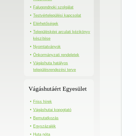
Falugondnoki szolgálat
Testvértelepülési kapcsolat
Elérhetőségek
Településképi arculati kézikönyv
készítése
Nyomtatványok
Önkormányzati rendeletek
Vágáshuta hatályos
településrendezési terve
Vágáshutáért Egyesület
Friss hírek
Vágáshutai kopogtató
Bemutatkozás
Egyszázalék
Huta nóta