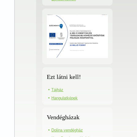
Ezt látni kell!
Tájház
Hangulatképek
Vendégházak
Dolina vendégház