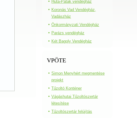
Huta-Patak vendégház
Koronás Vad Vendégház,
Vadászház
Önkormányzati Vendégház
Parázs vendégház
Két Bagoly Vendégház
VPÖTE
Simon Menyhért megmentése
projekt
Tűzoltó Konténer
Vágáshutai Tűzoltószertár
létesítése
Tűzoltószertár felújítás