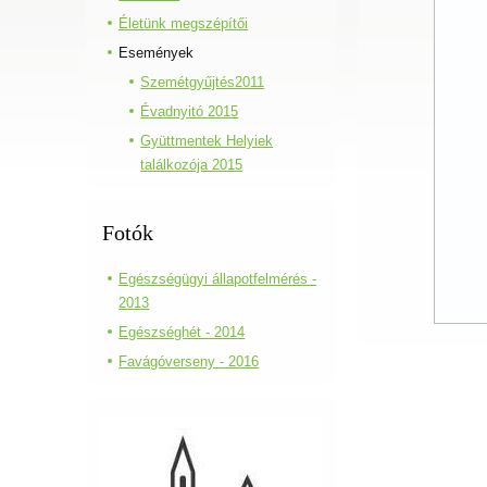
Életünk megszépítői
Események
Szemétgyűjtés2011
Évadnyitó 2015
Gyüttmentek Helyiek
találkozója 2015
Fotók
Egészségügyi állapotfelmérés -
2013
Egészséghét - 2014
Favágóverseny - 2016