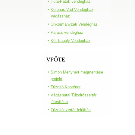
Huta-Patak vendégház
Koronás Vad Vendégház,
Vadászház
Önkormányzati Vendégház
Parázs vendégház
Két Bagoly Vendégház
VPÖTE
Simon Menyhért megmentése
projekt
Tűzoltó Konténer
Vágáshutai Tűzoltószertár
létesítése
Tűzoltószertár felújítás