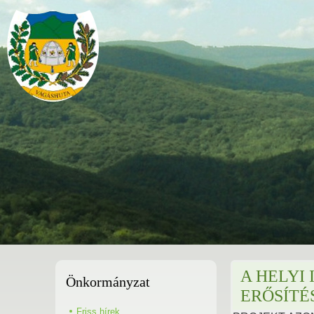
A HELYI
Önkormányzat
ERŐSÍTÉ
Friss hírek