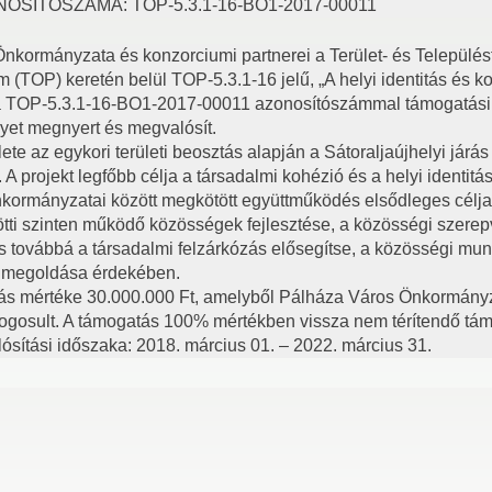
OSÍTÓSZÁMA: TOP-5.3.1-16-BO1-2017-00011
nkormányzata és konzorciumi partnerei a Terület- és Településf
 (TOP) keretén belül TOP-5.3.1-16 jelű, „A helyi identitás és k
ra TOP-5.3.1-16-BO1-2017-00011 azonosítószámmal támogatási
lyet megnyert és megvalósít.
lete az egykori területi beosztás alapján a Sátoraljaújhelyi járás
 A projekt legfőbb célja a társadalmi kohézió és a helyi identitás
nkormányzatai között megkötött együttműködés elsődleges célja 
ötti szinten működő közösségek fejlesztése, a közösségi szerep
s továbbá a társadalmi felzárkózás elősegítse, a közösségi mun
k megoldása érdekében.
ás mértéke 30.000.000 Ft, amelyből Pálháza Város Önkormány
jogosult. A támogatás 100% mértékben vissza nem térítendő tá
ósítási időszaka: 2018. március 01. – 2022. március 31.