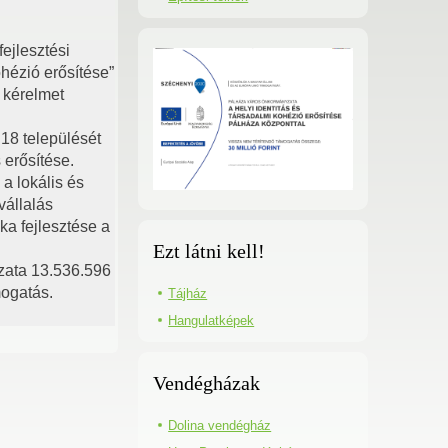
ejlesztési
ohézió erősítése”
 kérelmet
 18 települését
 erősítése.
a lokális és
vállalás
ka fejlesztése a
Ezt látni kell!
zata 13.536.596
mogatás.
Tájház
Hangulatképek
Vendégházak
Dolina vendégház