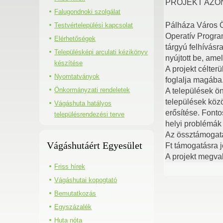
PROJEKT AZON
Falugondnoki szolgálat
Pálháza Város Ö
Testvértelepülési kapcsolat
Operatív Program
Elérhetőségek
tárgyú felhívás
Településképi arculati kézikönyv
nyújtott be, ame
készítése
A projekt célterü
Nyomtatványok
foglalja magába.
Önkormányzati rendeletek
A települések ö
települések köz
Vágáshuta hatályos
erősítése. Fonto
településrendezési terve
helyi problémá
Az össztámogat
Vágáshutáért Egyesület
Ft támogatásra 
A projekt megval
Friss hírek
Vágáshutai kopogtató
Bemutatkozás
Egyszázalék
Huta nóta