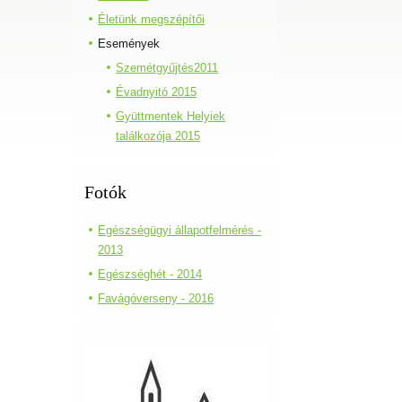
Életünk megszépítői
Események
Szemétgyűjtés2011
Évadnyitó 2015
Gyüttmentek Helyiek
találkozója 2015
Fotók
Egészségügyi állapotfelmérés -
2013
Egészséghét - 2014
Favágóverseny - 2016